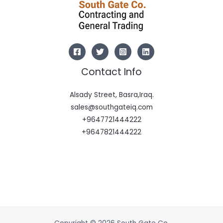
Contact Info
Alsady Street, Basra,Iraq.
sales@southgateiq.com
+9647721444222
+9647821444222