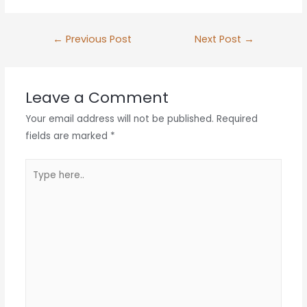
←
Previous Post
Next Post
→
Leave a Comment
Your email address will not be published.
Required
fields are marked
*