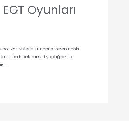
t EGT Oyunları
ino Slot Sizlerle TL Bonus Veren Bahis
ye olmadan incelemeleri yaptığınızda
ne …