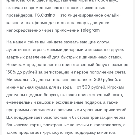
криптовалюте. Здесь представлены игры на любой вкус,
включая современные слоты от самых известных
провайдеров. TG.Casino – это лицензированное онлайн-
казино и платформа для ставок на спорт, доступная
непосредственно через приложение Telegram.
На нашем сайте вы найдете захватывающие слоты,
аутентичные игры с живыми дилерами и множество других
азартных развлечений для быстрых и динамичных ставок.
Новичкам предоставляется приветственный бонус в размере
150% до рублей за регистрацию и первое пополнение счета.
Минимальный депозит в казино составляет 300 рублей, а
минимальная сумма для вывода – от 500 рублей. Игрокам
доступны щедрые бонусы, включая приветственный пакет,
еженедельный кешбэк и эксклюзивные подарки, а также
программы лояльности с различными уровнями привилегий.
LEX поддерживает безопасные и быстрые транзакции через
банковские карты, электронные кошельки и криптовалюту, а
также предлагает круглосуточную поддержку клиентов.