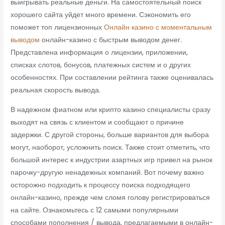
выигрывать реальные деньги. На самостоятельный поиск
хорошего сайта уйдет много времени. Сэкономить его
поможет топ лицензионных
Онлайн казино с моментальным
выводом
онлайн-казино с быстрым выводом денег.
Представлена информация о лицензии, приложении,
списках слотов, бонусов, платежных систем и о других
особенностях. При составлении рейтинга также оценивалась
реальная скорость вывода.
В надежном фиатном или крипто казино специалисты сразу
выходят на связь с клиентом и сообщают о причине
задержки. С другой стороны, больше вариантов для выбора
могут, наоборот, усложнить поиск. Также стоит отметить, что
большой интерес к индустрии азартных игр привел на рынок
парочку-другую ненадежных компаний. Вот почему важно
осторожно подходить к процессу поиска подходящего
онлайн-казино, прежде чем сломя голову регистрироваться
на сайте. Ознакомьтесь с 12 самыми популярными
способами пополнения / вывода, предлагаемыми в онлайн-