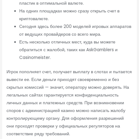
пластик в оптимальной валюте.
На одних площадках можно сразу открыть счет в
криптовалюте.
Сегодня здесь более 200 моделей игровых аппаратов
от ведущих провайдеров со всего мира.
Есть несколько отличных мест, куда вы можете
обратиться с жалобой, таких как AskGamblers и
Casinomeister.
Игрок пополняет счет, получает выплату в слотах и пытается
вывести ее. Если деньги приходят своевременно и без
скрытых комиссий — значит, оператору можно доверять. На
легальных сайтах гарантируется конфиденциальность
личных данных и платежных средств. При возникновении
споров с администрацией казино можно написать жалобу
контролирующему органу. Для оформления разрешений
они проходят проверки у официальных регуляторов на
соответствие ряду требований.