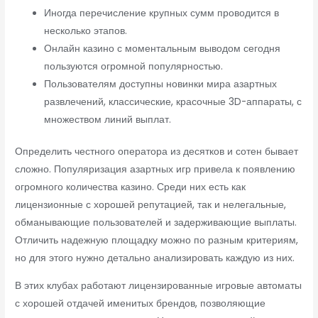
Иногда перечисление крупных сумм проводится в
несколько этапов.
Онлайн казино с моментальным выводом сегодня
пользуются огромной популярностью.
Пользователям доступны новинки мира азартных
развлечений, классические, красочные 3D-аппараты, с
множеством линий выплат.
Определить честного оператора из десятков и сотен бывает
сложно. Популяризация азартных игр привела к появлению
огромного количества казино. Среди них есть как
лицензионные с хорошей репутацией, так и нелегальные,
обманывающие пользователей и задерживающие выплаты.
Отличить надежную площадку можно по разным критериям,
но для этого нужно детально анализировать каждую из них.
В этих клубах работают лицензированные игровые автоматы
с хорошей отдачей именитых брендов, позволяющие