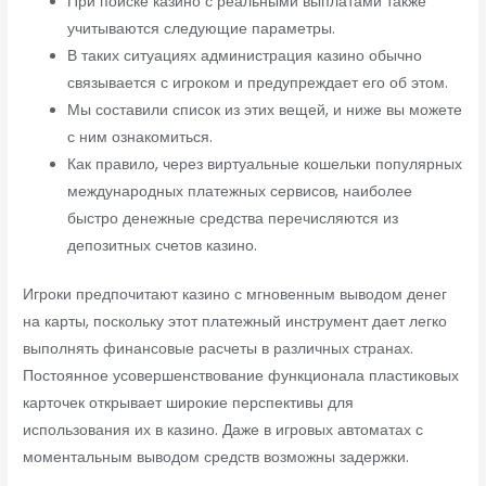
При поиске казино с реальными выплатами также
учитываются следующие параметры.
В таких ситуациях администрация казино обычно
связывается с игроком и предупреждает его об этом.
Мы составили список из этих вещей, и ниже вы можете
с ним ознакомиться.
Как правило, через виртуальные кошельки популярных
международных платежных сервисов, наиболее
быстро денежные средства перечисляются из
депозитных счетов казино.
Игроки предпочитают казино с мгновенным выводом денег
на карты, поскольку этот платежный инструмент дает легко
выполнять финансовые расчеты в различных странах.
Постоянное усовершенствование функционала пластиковых
карточек открывает широкие перспективы для
использования их в казино. Даже в игровых автоматах с
моментальным выводом средств возможны задержки.