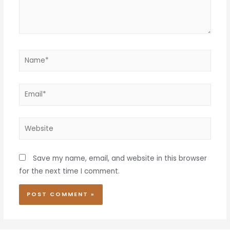
Save my name, email, and website in this browser
for the next time I comment.