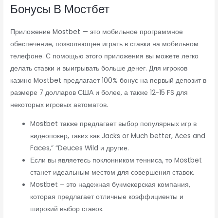
Бонусы В Мостбет
Приложение Mostbet — это мобильное программное
обеспечение, позволяющее играть в ставки на мобильном
телефоне. С помощью этого приложения вы можете легко
делать ставки и выигрывать больше денег. Для игроков
казино Mostbet предлагает 100% бонус на первый депозит в
размере 7 долларов США и более, а также 12-15 FS для
некоторых игровых автоматов.
Mostbet также предлагает выбор популярных игр в
видеопокер, таких как Jacks or Much better, Aces and
Faces,” “Deuces Wild и другие.
Если вы являетесь поклонником тенниса, то Mostbet
станет идеальным местом для совершения ставок.
Mostbet – это надежная букмекерская компания,
которая предлагает отличные коэффициенты и
широкий выбор ставок.