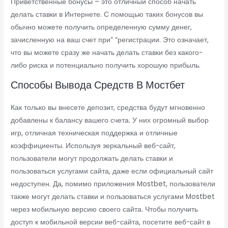
Приветственные бонусы – это отличный способ начать
делать ставки в Интернете. С помощью таких бонусов вы
обычно можете получить определенную сумму денег,
зачисленную на ваш счет при” “регистрации. Это означает,
что вы можете сразу же начать делать ставки без какого-
либо риска и потенциально получить хорошую прибыль.
Способы Вывода Средств В Мостбет
Как только вы внесете депозит, средства будут мгновенно
добавлены к балансу вашего счета. У них огромный выбор
игр, отличная техническая поддержка и отличные
коэффициенты. Используя зеркальный веб-сайт,
пользователи могут продолжать делать ставки и
пользоваться услугами сайта, даже если официальный сайт
недоступен. Да, помимо приложения Mostbet, пользователи
также могут делать ставки и пользоваться услугами Mostbet
через мобильную версию своего сайта. Чтобы получить
доступ к мобильной версии веб-сайта, посетите веб-сайт в