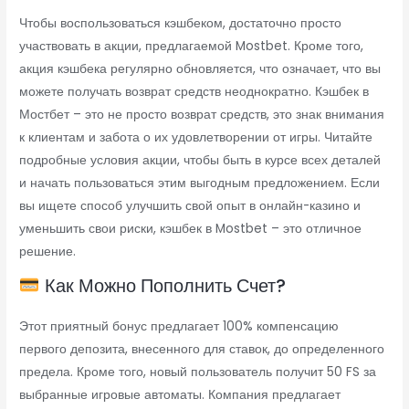
Чтобы воспользоваться кэшбеком, достаточно просто
участвовать в акции, предлагаемой Mostbet. Кроме того,
акция кэшбека регулярно обновляется, что означает, что вы
можете получать возврат средств неоднократно. Кэшбек в
Мостбет – это не просто возврат средств, это знак внимания
к клиентам и забота о их удовлетворении от игры. Читайте
подробные условия акции, чтобы быть в курсе всех деталей
и начать пользоваться этим выгодным предложением. Если
вы ищете способ улучшить свой опыт в онлайн-казино и
уменьшить свои риски, кэшбек в Mostbet – это отличное
решение.
Как Можно Пополнить Счет?
Этот приятный бонус предлагает 100% компенсацию
первого депозита, внесенного для ставок, до определенного
предела. Кроме того, новый пользователь получит 50 FS за
выбранные игровые автоматы. Компания предлагает