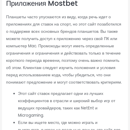
Приложения Mostbet
Планшеты часто упускаются из виду, когда речь идет о
приложениях для ставок на спорт, но этот сайт позаботился
о поддержке всех основных брендов планшетов. Вы также
можете получить доступ к приложению через свой ПК или
компьютер Mac. Промокоды могут иметь определенные
ограничения и ограничения и действовать только в течение
короткого периода времени, поэтому очень важно помнить
об этом. Клиентам следует изучить положения и условия
перед использованием кода, чтобы убедиться, что они
понимают предложение и могут соответствовать критериям.
Этот сайт ставок предлагает одни из лучших
коэффициентов в отрасли и широкий выбор игр от
ведущих провайдеров, таких как NetEnt и
Microgaming.
Если вы ищете место, где можно играть и
выигрывать в играх на реальные деньги, это сайт для