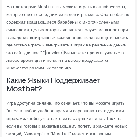
На платформе Mostbet вы можете играть в онлайн-слоты,
которые являются одним из видов игр казино. Слоты обычно
содержат вращающиеся барабаны с многочисленными
символами, целью которых является получение выплат при
выпадении выигрышных комбинаций. Если вы ищете место,
где можно играть и выигрывать в играх на реальные деньги,
это сайт для вас.” “[newline]Вы можете принять участие в
любое время дня и ночи, и на выбор предлагается
множество различных типов игр.
Какие Языки Поддерживает
Mostbet?
Игра доступна онлайн, что означает, что вы можете играть”
“в нее в любое удобное время и соревноваться с другими
игроками, чтобы узнать, кто из вас лучший пилот. Так что,
если вы готовы к захватывающему полету и жаждете новых
эмоций, “Авиатор” на “Mostbet” может стать вашим