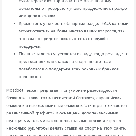
букмекерских контор и сайтов ставок, поэтому
обязательно проверьте лучшие предложения, прежде
чем делать ставки.
Кроме того, у них есть обширный раздел FAQ, который
может ответить на большинство ваших вопросов, так
что вам не придется ждать ответа от службы
поддержки.
Планшеты часто упускаются из виду, когда речь идет о
приложениях для ставок на спорт, но этот сайт
позаботился о поддержке всех основных брендов
планшетов.
Mostbet также предлагает популярные разновидности
блэкджека, такие как классический блэкджек, европейский
блэкджек и высоколимитный блэкджек. Эти игры отличаются
реалистичной графикой и оснащены дополнительными
функциями, такими как дополнительные ставки и игра на
несколько рук. Чтобы делать ставки на спорт на этом сайте,
вам сначала нужно открыть счет, зарегистрировавшись на