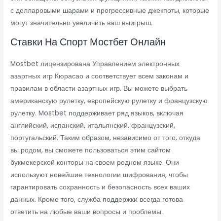
с долларовыми шарами и прогрессивные джекпоты, которые
могут значительно увеличить ваш выигрыш.
Ставки На Спорт Мостбет Онлайн
Mostbet лицензирована Управлением электронных
азартных игр Кюрасао и соответствует всем законам и
правилам в области азартных игр. Вы можете выбрать
американскую рулетку, европейскую рулетку и французскую
рулетку. Mostbet поддерживает ряд языков, включая
английский, испанский, итальянский, французский,
португальский. Таким образом, независимо от того, откуда
вы родом, вы сможете пользоваться этим сайтом
букмекерской конторы на своем родном языке. Они
используют новейшие технологии шифрования, чтобы
гарантировать сохранность и безопасность всех ваших
данных. Кроме того, служба поддержки всегда готова
ответить на любые ваши вопросы и проблемы.