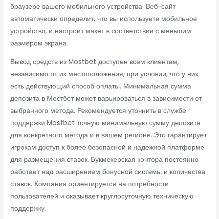
браузере вашего мобильного устройства. Веб-сайт
автоматически определит, что вы используете мобильное
устройство, и настроит макет в соответствии с меньшим
размером экрана.
Вывод средств из Mostbet доступен всем клиентам,
независимо от их местоположения, при условии, что у них
есть действующий способ оплаты. Минимальная сумма
депозита в Мостбет может варьироваться в зависимости от
выбранного метода. Рекомендуется уточнить в службе
поддержки Mostbet точную минимальную сумму депозита
для конкретного метода и в вашем регионе. Это гарантирует
игрокам доступ к более безопасной и надежной платформе
для размещения ставок. Букмекерская контора постоянно
работает над расширением бонусной системы и количества
ставок. Компания ориентируется на потребности
пользователей и оказывает круглосуточную техническую
поддержку.