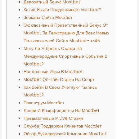
Депозитный Бонус Mostbet
Какие Языки Поддерживает Mostbet?
Зеркала Сайта Мостбет
Эксклюзивный Приветственный Бонус От
Mostbet За Регистрацию Для Всех Новых
Пользователей Сайта Mostbet-az45
Могу Ли Я Делать Ставки На
Международные Спортивные События В
Mostbet?
Настольные Игры В Mostbet
Mostbet On-line: Ставки На Спорт
Как Войти В Свою Учетную” “запись
Mostbet?
Покер-рум Мостбет
Линии И Коэффициенты На Mostbet
Предматчевые И Live Ставки
Служба Поддержки Клиентов Мостбет
Обзор Букмекерской Компании Mostbet