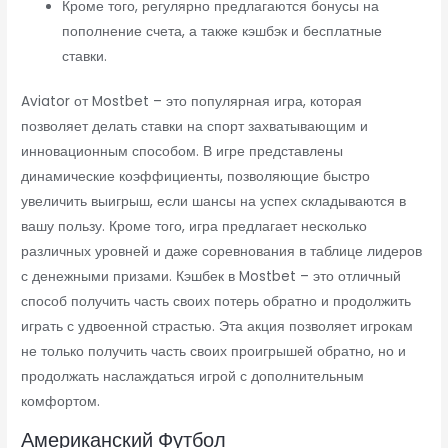
Кроме того, регулярно предлагаются бонусы на
пополнение счета, а также кэшбэк и бесплатные
ставки.
Aviator от Mostbet – это популярная игра, которая
позволяет делать ставки на спорт захватывающим и
инновационным способом. В игре представлены
динамические коэффициенты, позволяющие быстро
увеличить выигрыш, если шансы на успех складываются в
вашу пользу. Кроме того, игра предлагает несколько
различных уровней и даже соревнования в таблице лидеров
с денежными призами. Кэшбек в Mostbet – это отличный
способ получить часть своих потерь обратно и продолжить
играть с удвоенной страстью. Эта акция позволяет игрокам
не только получить часть своих проигрышей обратно, но и
продолжать наслаждаться игрой с дополнительным
комфортом.
Американский Футбол