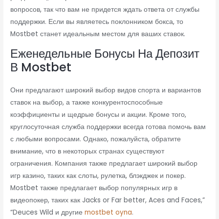
вопросов, так что вам не придется ждать ответа от службы
поддержки. Если вы являетесь поклонником бокса, то
Mostbet станет идеальным местом для ваших ставок.
Еженедельные Бонусы На Депозит
В Mostbet
Они предлагают широкий выбор видов спорта и вариантов
ставок на выбор, а также конкурентоспособные
коэффициенты и щедрые бонусы и акции. Кроме того,
круглосуточная служба поддержки всегда готова помочь вам
с любыми вопросами. Однако, пожалуйста, обратите
внимание, что в некоторых странах существуют
ограничения. Компания также предлагает широкий выбор
игр казино, таких как слоты, рулетка, блэкджек и покер.
Mostbet также предлагает выбор популярных игр в
видеопокер, таких как Jacks or Far better, Aces and Faces,”
“Deuces Wild и другие
mostbet oyna
.