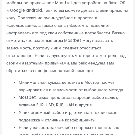
мобильное приложение Mostbet для устройств на базе iOS
и Google android, так что вы можете делать ставки прямо на
ходу. Приложение очень удобное и простое в
использовании, а также очень гибкое, что позволяет
настраивать его под свои собственные потребности. Важно
отметить, что азартные игры Mostbet могут вызывать
зависимость, поэтому к ним следует относиться
ответственно. Если вы чувствуете, что теряете контроль над
своими азартными привычками, мы рекомендуем вам
обратиться за профессиональной помощью.
Минимальная сумма депозита в Мостбет может
варьироваться в зависимости от выбранного метода.
Mostbet также предлагает широкий выбор валют,
включая EUR, USD, RUB, UAH и другие.
У них огромный выбор игр, отличная техническая
поддержка и отличные коэффициенты.
Если у вас есть какие-либо вопросы относительно