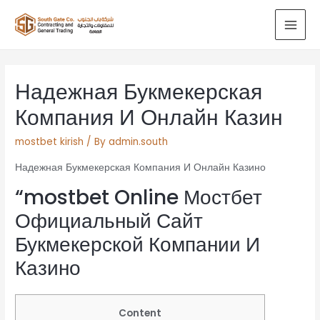
Надежная Букмекерская
Компания И Онлайн Казин
mostbet kirish
/ By
admin.south
Надежная Букмекерская Компания И Онлайн Казино
“mostbet Online Мостбет
Официальный Сайт
Букмекерской Компании И
Казино
Content