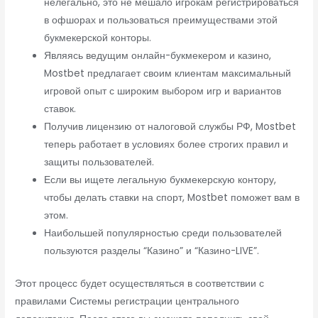
нелегально, это не мешало игрокам регистрироваться
в офшорах и пользоваться преимуществами этой
букмекерской конторы.
Являясь ведущим онлайн-букмекером и казино,
Mostbet предлагает своим клиентам максимальный
игровой опыт с широким выбором игр и вариантов
ставок.
Получив лицензию от налоговой службы РФ, Mostbet
теперь работает в условиях более строгих правил и
защиты пользователей.
Если вы ищете легальную букмекерскую контору,
чтобы делать ставки на спорт, Mostbet поможет вам в
этом.
Наибольшей популярностью среди пользователей
пользуются разделы “Казино” и “Казино-LIVE”.
Этот процесс будет осуществляться в соответствии с
правилами Системы регистрации центрального