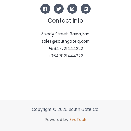
Contact Info
Alsady Street, Basra,Iraq.
sales@southgateiq.com
+9647721444222
+9647821444222
Copyright © 2026 South Gate Co.
Powered by
EvoTech