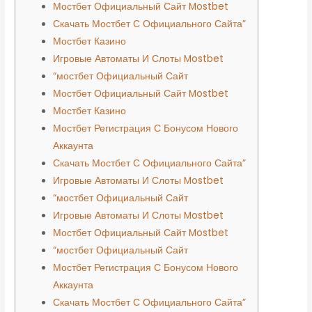
Мостбет Официальный Сайт Mostbet
Скачать Мостбет С Официального Сайта”
Мостбет Казино
Игровые Автоматы И Слоты Mostbet
“мостбет Официальный Сайт
Мостбет Официальный Сайт Mostbet
Мостбет Казино
Мостбет Регистрация С Бонусом Нового
Аккаунта
Скачать Мостбет С Официального Сайта”
Игровые Автоматы И Слоты Mostbet
“мостбет Официальный Сайт
Игровые Автоматы И Слоты Mostbet
Мостбет Официальный Сайт Mostbet
“мостбет Официальный Сайт
Мостбет Регистрация С Бонусом Нового
Аккаунта
Скачать Мостбет С Официального Сайта”