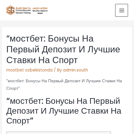
“мостбет: Бонусы На
Первый Депозит И Лучшие
Ставки На Спорт
mostbet ozbekistonda
/ By
admin.south
“мостбет: Бонусы На Первый Депозит И Лучшие Ставки На
Спорт”
“мостбет: Бонусы На Первый
Депозит И Лучшие Ставки На
Спорт”