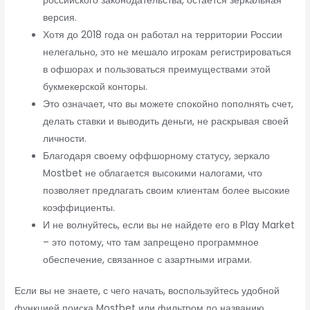
российского законодательства, остается зеркальная
версия.
Хотя до 2018 года он работал на территории России
нелегально, это не мешало игрокам регистрироваться
в офшорах и пользоваться преимуществами этой
букмекерской конторы.
Это означает, что вы можете спокойно пополнять счет,
делать ставки и выводить деньги, не раскрывая своей
личности.
Благодаря своему оффшорному статусу, зеркало
Mostbet не облагается высокими налогами, что
позволяет предлагать своим клиентам более высокие
коэффициенты.
И не волнуйтесь, если вы не найдете его в Play Market
– это потому, что там запрещено программное
обеспечение, связанное с азартными играми.
Если вы не знаете, с чего начать, воспользуйтесь удобной
функцией поиска Mostbet или фильтром по названию,