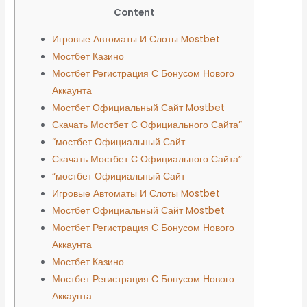
Content
Игровые Автоматы И Слоты Mostbet
Мостбет Казино
Мостбет Регистрация С Бонусом Нового
Аккаунта
Мостбет Официальный Сайт Mostbet
Скачать Мостбет С Официального Сайта”
“мостбет Официальный Сайт
Скачать Мостбет С Официального Сайта”
“мостбет Официальный Сайт
Игровые Автоматы И Слоты Mostbet
Мостбет Официальный Сайт Mostbet
Мостбет Регистрация С Бонусом Нового
Аккаунта
Мостбет Казино
Мостбет Регистрация С Бонусом Нового
Аккаунта