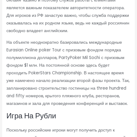
онлайн-казино и поэтому служба работы с клиентами
является важным показателем авторитетности оператора.
Для игроков из РФ зачастую важно, чтобы служба поддержки
оказывалась на их родном языке, ведь не каждый россиянин
свободно владеет английским.
На объекте неоднократно базировались международные
Eurasian Online poker Tour с призовым фондом порядка
полумиллиона долларов, PartyPoker Mil Sochi с призовым
фондом $1 млн. На постоянной основе здесь будет
проходить PokerStars Championship. В настоящее время
уже намечено начало реализации второй фазы проекта. Так,
запланировано строительство гостиницы на three hundred
and fifty номеров, крытого пляжного клуба, ресторанов,
магазинов и зала для проведения конференций и выставок.
Игра На Рубли
Поскольку российские игроки могут получить доступ к