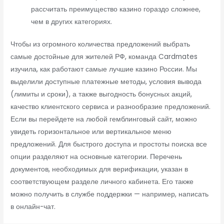
рассчитать преимущество казино гораздо сложнее,
чем в других категориях.
Чтобы из огромного количества предложений выбрать
самые достойные для жителей РФ, команда Cardmates
изучила, как работают самые лучшие казино России. Мы
выделили доступные платежные методы, условия вывода
(лимиты и сроки), а также выгодность бонусных акций,
качество клиентского сервиса и разнообразие предложений.
Если вы перейдете на любой гемблинговый сайт, можно
увидеть горизонтальное или вертикальное меню
предложений. Для быстрого доступа и простоты поиска все
опции разделяют на основные категории. Перечень
документов, необходимых для верификации, указан в
соответствующем разделе личного кабинета. Его также
можно получить в службе поддержки — например, написать
в онлайн-чат.