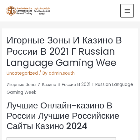
Игорные Зоны И Казино В
России В 2021 Г Russian
Language Gaming Wee
Uncategorized
/ By
admin.south
Игорные Зоны И Казино В России В 2021 Г Russian Language
Gaming Week
Лучшие Онлайн-казино В
России Лучшие Российские
Сайты Казино 2024