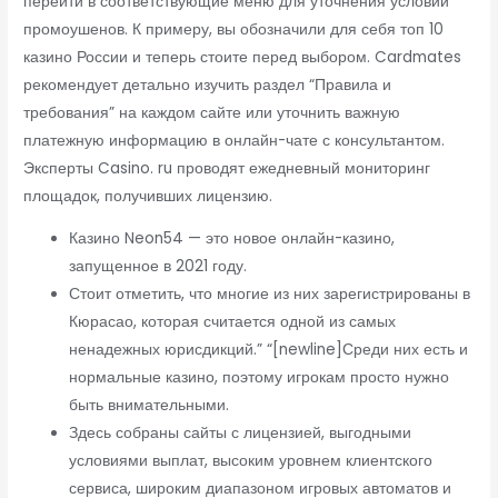
перейти в соответствующие меню для уточнения условий
промоушенов. К примеру, вы обозначили для себя топ 10
казино России и теперь стоите перед выбором. Cardmates
рекомендует детально изучить раздел “Правила и
требования” на каждом сайте или уточнить важную
платежную информацию в онлайн-чате с консультантом.
Эксперты Casino. ru проводят ежедневный мониторинг
площадок, получивших лицензию.
Казино Neon54 — это новое онлайн-казино,
запущенное в 2021 году.
Стоит отметить, что многие из них зарегистрированы в
Кюрасао, которая считается одной из самых
ненадежных юрисдикций.” “[newline]Среди них есть и
нормальные казино, поэтому игрокам просто нужно
быть внимательными.
Здесь собраны сайты с лицензией, выгодными
условиями выплат, высоким уровнем клиентского
сервиса, широким диапазоном игровых автоматов и