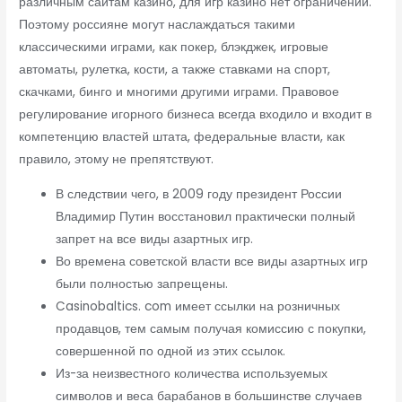
различным сайтам казино, для игр казино нет ограничений.
Поэтому россияне могут наслаждаться такими
классическими играми, как покер, блэкджек, игровые
автоматы, рулетка, кости, а также ставками на спорт,
скачками, бинго и многими другими играми. Правовое
регулирование игорного бизнеса всегда входило и входит в
компетенцию властей штата, федеральные власти, как
правило, этому не препятствуют.
В следствии чего, в 2009 году президент России
Владимир Путин восстановил практически полный
запрет на все виды азартных игр.
Во времена советской власти все виды азартных игр
были полностью запрещены.
Casinobaltics. com имеет ссылки на розничных
продавцов, тем самым получая комиссию с покупки,
совершенной по одной из этих ссылок.
Из-за неизвестного количества используемых
символов и веса барабанов в большинстве случаев