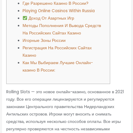
Где Разрешено Казино В России?
Playing Online Casinos Within Russia
Доход От Азартных Игр
Методы Пополнения И Вывода Средств
На Российских Сайтах Казино
Игорные Зоны России
Регистрация На Российских Сайтах
Казино
Как Мы Выбираем Лучшие Онлайн-
казино В России:
Rolling Slots — это новое онлайн-казино, основанное в 2021
году. Все его операции лицензируются и регулируются
законами Центрального правительства Нидерландских
Антильских островов. Игроки могут вносить и снимать
средства, используя несколько способов оплаты. Все игры
регулярно проверяются на честность независимыми