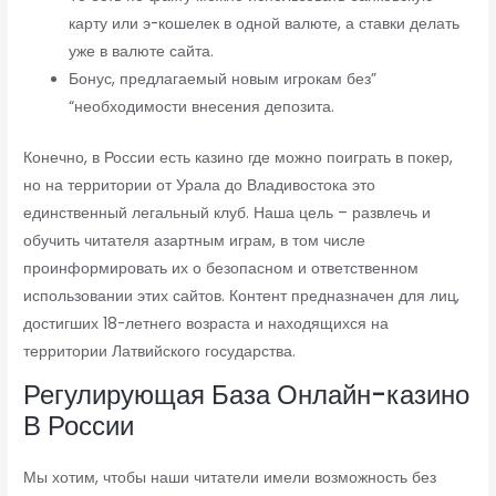
карту или э-кошелек в одной валюте, а ставки делать
уже в валюте сайта.
Бонус, предлагаемый новым игрокам без”
“необходимости внесения депозита.
Конечно, в России есть казино где можно поиграть в покер,
но на территории от Урала до Владивостока это
единственный легальный клуб. Наша цель – развлечь и
обучить читателя азартным играм, в том числе
проинформировать их о безопасном и ответственном
использовании этих сайтов. Контент предназначен для лиц,
достигших 18-летнего возраста и находящихся на
территории Латвийского государства.
Регулирующая База Онлайн-казино
В России
Мы хотим, чтобы наши читатели имели возможность без