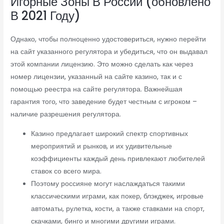
Игорные Зоны В России (обновлено
В 2021 Году)
Однако, чтобы полноценно удостовериться, нужно перейти
на сайт указанного регулятора и убедиться, что он выдавал
этой компании лицензию. Это можно сделать как через
номер лицензии, указанный на сайте казино, так и с
помощью реестра на сайте регулятора. Важнейшая
гарантия того, что заведение будет честным с игроком –
наличие разрешения регулятора.
Казино предлагает широкий спектр спортивных
мероприятий и рынков, и их удивительные
коэффициенты каждый день привлекают любителей
ставок со всего мира.
Поэтому россияне могут наслаждаться такими
классическими играми, как покер, блэкджек, игровые
автоматы, рулетка, кости, а также ставками на спорт,
скачками, бинго и многими другими играми.