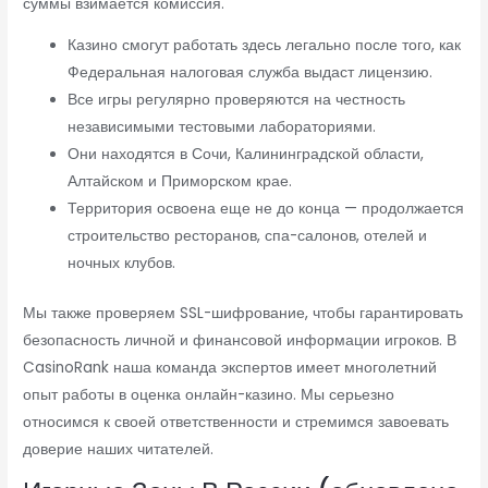
суммы взимается комиссия.
Казино смогут работать здесь легально после того, как
Федеральная налоговая служба выдаст лицензию.
Все игры регулярно проверяются на честность
независимыми тестовыми лабораториями.
Они находятся в Сочи, Калининградской области,
Алтайском и Приморском крае.
Территория освоена еще не до конца — продолжается
строительство ресторанов, спа-салонов, отелей и
ночных клубов.
Мы также проверяем SSL-шифрование, чтобы гарантировать
безопасность личной и финансовой информации игроков. В
CasinoRank наша команда экспертов имеет многолетний
опыт работы в оценка онлайн-казино. Мы серьезно
относимся к своей ответственности и стремимся завоевать
доверие наших читателей.