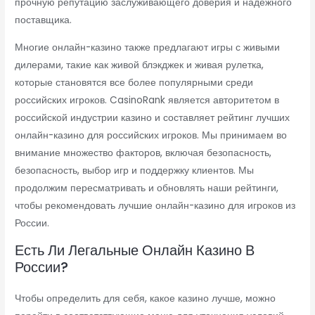
прочную репутацию заслуживающего доверия и надежного
поставщика.
Многие онлайн-казино также предлагают игры с живыми
дилерами, такие как живой блэкджек и живая рулетка,
которые становятся все более популярными среди
российских игроков. CasinoRank является авторитетом в
российской индустрии казино и составляет рейтинг лучших
онлайн-казино для российских игроков. Мы принимаем во
внимание множество факторов, включая безопасность,
безопасность, выбор игр и поддержку клиентов. Мы
продолжим пересматривать и обновлять наши рейтинги,
чтобы рекомендовать лучшие онлайн-казино для игроков из
России.
Есть Ли Легальные Онлайн Казино В
России?
Чтобы определить для себя, какое казино лучше, можно