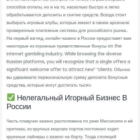
способов оплаты, но и на то, насколько быстро и легко
обрабатываются депозиты и снятие средств. Всегда стоит
выбирать игровые клубы, которые имеют в своем арсенале
проверенные платежные системы для российского рынка..
На первый взгляд, онлайн-казино в России предоставят вам
некоторые из огромные приветственные бонусы on the
internet gambling industry. While browsing the diverse
Russian platforms, you will recognize that a single offers a
significant welcome offer to attract new” “clients. Обычно
вы удваиваете первоначальную сумму депозита бонусные
средства, которые могут достигать тысяч.
Нелегальный Игорный Бизнес В
России
Часть плавучих казино расположена по реке Миссисипи и её
притоках, из крупных морских портов постоянно ходят
круизные лайнеры с казино на борту. Тогда столицей