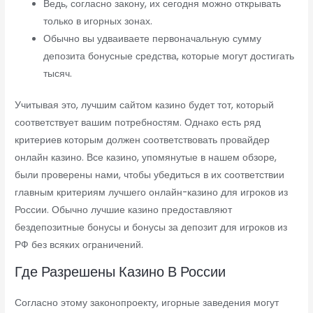
Ведь, согласно закону, их сегодня можно открывать
только в игорных зонах.
Обычно вы удваиваете первоначальную сумму
депозита бонусные средства, которые могут достигать
тысяч.
Учитывая это, лучшим сайтом казино будет тот, который
соответствует вашим потребностям. Однако есть ряд
критериев которым должен соответствовать провайдер
онлайн казино. Все казино, упомянутые в нашем обзоре,
были проверены нами, чтобы убедиться в их соответствии
главным критериям лучшего онлайн-казино для игроков из
России. Обычно лучшие казино предоставляют
бездепозитные бонусы и бонусы за депозит для игроков из
РФ без всяких ограничений.
Где Разрешены Казино В России
Согласно этому законопроекту, игорные заведения могут